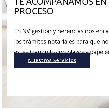
TE ACOMPAÑAMOS EN 
PROCESO
En NV gestión y herencias nos enc
los trámites notariales para que no
estés tranquilo con plazos y papele
Nuestros Servicios